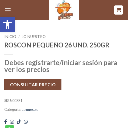
Saltar
al
Abrir barra de herramientas
contenido
INICIO
/
LO NUESTRO
ROSCON PEQUEÑO 26 UND. 250GR
Debes registrarte/iniciar sesión para
ver los precios
CONSULTAR PRECIO
SKU:
00881
Categoría:
Lo nuestro