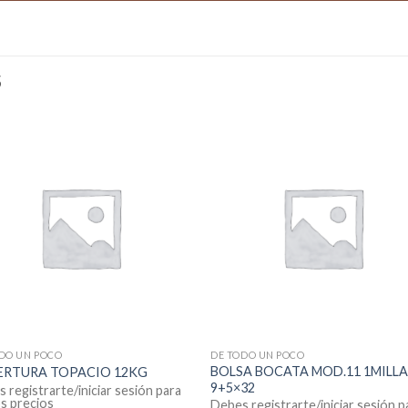
S
DO UN POCO
DE TODO UN POCO
BOLSA BOCATA MOD.11 1MILL
ERTURA TOPACIO 12KG
9+5×32
 registrarte/iniciar sesión para
os precios
Debes registrarte/iniciar sesión p