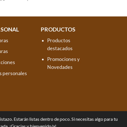
RSONAL
PRODUCTOS
pras
Productos
destacados
uras
Promociones y
cciones
Novedades
s personales
tazo. Estarán listas dentro de poco. Si necesitas algo para tu
zada. ¡Gracias y bienvenido/a!