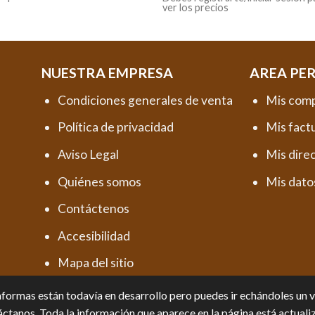
ver los precios
NUESTRA EMPRESA
AREA PE
Condiciones generales de venta
Mis com
Política de privacidad
Mis fact
Aviso Legal
Mis dire
Quiénes somos
Mis dato
Contáctenos
Accesibilidad
Mapa del sitio
formas están todavía en desarrollo pero puedes ir echándoles un vis
ctanos. Toda la información que aparece en la página está actuali