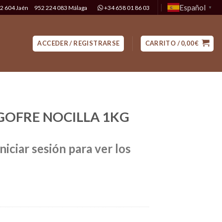
Español
2 604 Jaén
952 224 083 Málaga
+34 658 01 86 03
▼
ACCEDER / REGISTRARSE
CARRITO /
0,00
€
GOFRE NOCILLA 1KG
niciar sesión para ver los