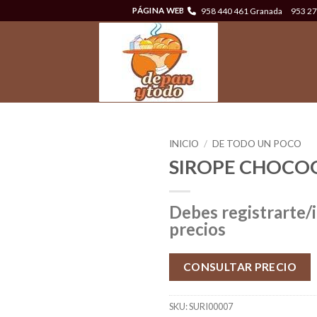
958 440 461 Granada
953 27
PÁGINA WEB
INICIO
/
DE TODO UN POCO
SIROPE CHOCO
Debes registrarte/i
precios
CONSULTAR PRECIO
SKU:
SURI00007