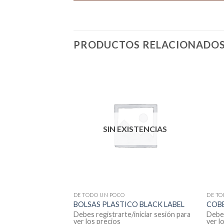
PRODUCTOS RELACIONADO
SIN EXISTENCIAS
DE TODO UN POCO
DE TO
 545
BOLSAS PLASTICO BLACK LABEL
COB
iniciar sesión para
Debes registrarte/iniciar sesión para
Debes
ver los precios
ver l