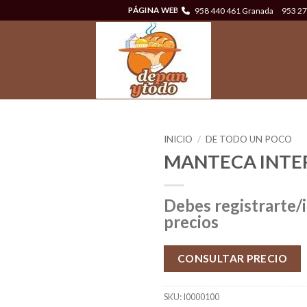
958 440 461 Granada
953 27
PÁGINA WEB
INICIO
/
DE TODO UN POCO
MANTECA INTE
Debes registrarte/i
precios
CONSULTAR PRECIO
SKU:
I0000100