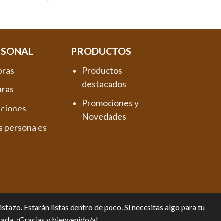
RSONAL
PRODUCTOS
pras
Productos
destacados
uras
Promociones y
cciones
Novedades
s personales
tazo. Estarán listas dentro de poco. Si necesitas algo para tu
zada. ¡Gracias y bienvenido/a!