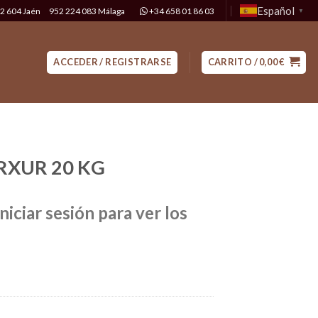
Español
2 604 Jaén
952 224 083 Málaga
+34 658 01 86 03
▼
ACCEDER / REGISTRARSE
CARRITO /
0,00
€
RXUR 20 KG
niciar sesión para ver los