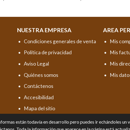
NUESTRA EMPRESA
AREA PE
Condiciones generales de venta
Mis com
Política de privacidad
Mis fact
Aviso Legal
Mis dire
Quiénes somos
Mis dato
Contáctenos
Accesibilidad
Mapa del sitio
formas están todavía en desarrollo pero puedes ir echándoles un vis
ctanos. Toda la información que aparece en la página está actuali