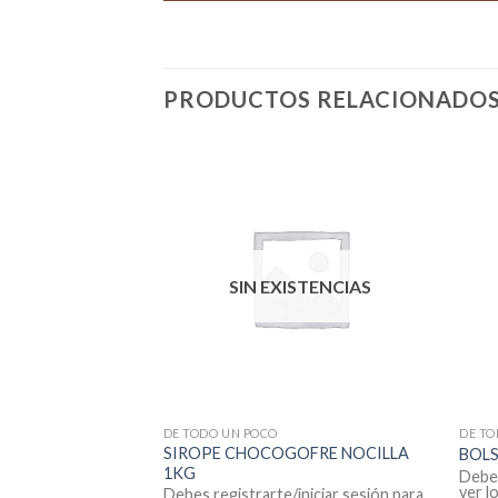
PRODUCTOS RELACIONADO
SIN EXISTENCIAS
DE TODO UN POCO
DE TO
SIROPE CHOCOGOFRE NOCILLA
GL. 545
BOLS
1KG
iniciar sesión para
Debes
ver l
Debes registrarte/iniciar sesión para