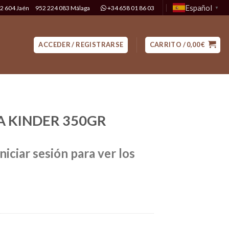
Español
2 604 Jaén
952 224 083 Málaga
+34 658 01 86 03
▼
ACCEDER / REGISTRARSE
CARRITO /
0,00
€
 KINDER 350GR
niciar sesión para ver los