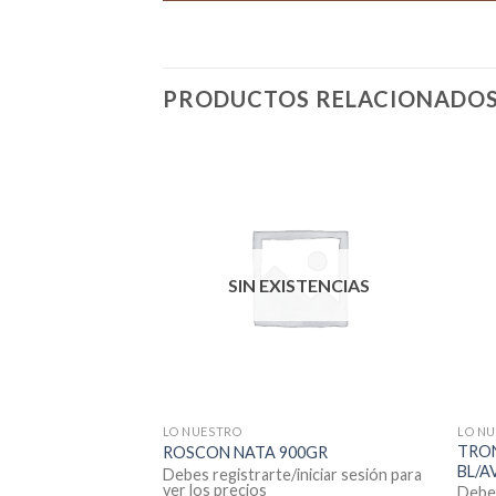
PRODUCTOS RELACIONADO
STENCIAS
SIN EXISTENCIAS
LO NUESTRO
LO N
TRO
D TRUFA 750GR
ROSCON NATA 900GR
BL/A
iniciar sesión para
Debes registrarte/iniciar sesión para
ver los precios
Debes