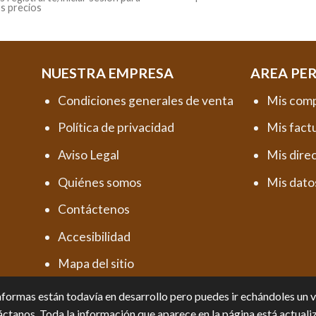
os precios
NUESTRA EMPRESA
AREA PE
Condiciones generales de venta
Mis com
Política de privacidad
Mis fact
Aviso Legal
Mis dire
Quiénes somos
Mis dato
Contáctenos
Accesibilidad
Mapa del sitio
formas están todavía en desarrollo pero puedes ir echándoles un vis
ctanos. Toda la información que aparece en la página está actuali