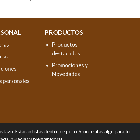
RSONAL
PRODUCTOS
pras
Productos
destacados
uras
Promociones y
cciones
Novedades
s personales
tazo. Estarán listas dentro de poco. Si necesitas algo para tu
zada. ¡Gracias y bienvenido/a!