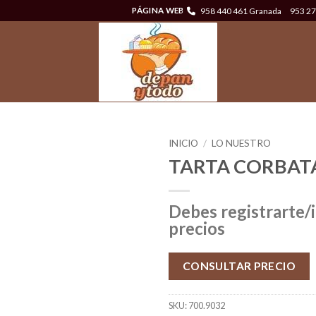
958 440 461 Granada
953 27
PÁGINA WEB
INICIO
/
LO NUESTRO
TARTA CORBATA
Debes registrarte/i
precios
CONSULTAR PRECIO
SKU:
700.9032