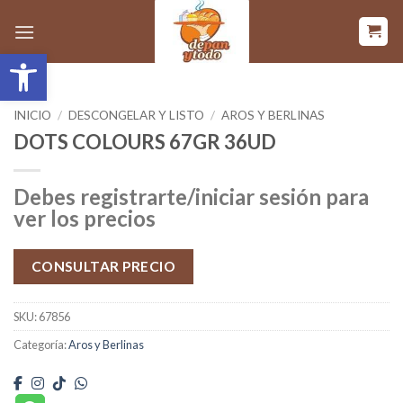
Saltar
al
Abrir barra de herramientas
contenido
INICIO
/
DESCONGELAR Y LISTO
/
AROS Y BERLINAS
DOTS COLOURS 67GR 36UD
Debes registrarte/iniciar sesión para
ver los precios
CONSULTAR PRECIO
SKU:
67856
Categoría:
Aros y Berlinas